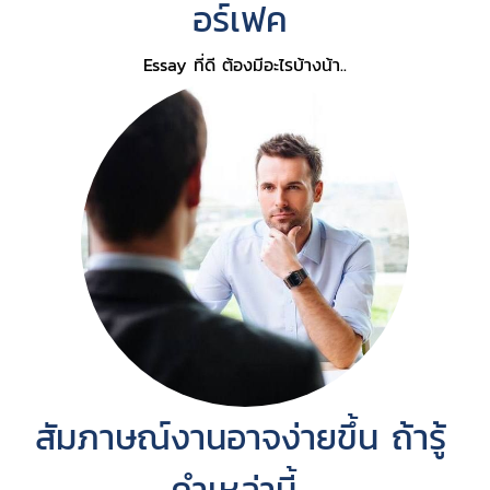
อร์เฟค
Essay ที่ดี ต้องมีอะไรบ้างน้า..
สัมภาษณ์งานอาจง่ายขึ้น ถ้ารู้