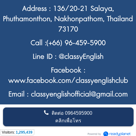
Address : 136/20-21 Salaya,
Phuthamonthon, Nakhonpathom, Thailand
73170
Call :
(+66) 96-459-5900
Line ID :
@classyEnglish
Facebook :
www.facebook.com/classyenglishclub
Email : classyenglishofficial@gmail.com
ติดต่อ
0964595900
คลิกเพื่อโทร
Visitors:
1,295,439