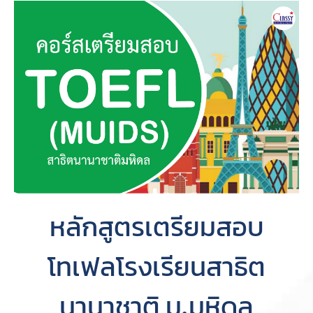
หลักสูตรเตรียมสอบ
โทเฟลโรงเรียนสาธิต
นานาชาติ ม.มหิดล