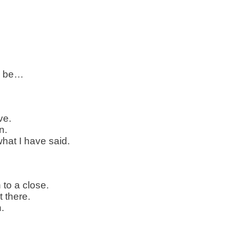
ld be…
ve.
n.
what I have said.
 to a close.
t there.
.