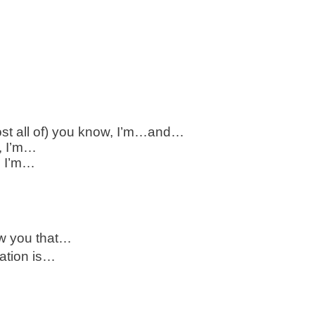
most all of) you know, I’m…and…
, I’m…
. I’m…
ow you that…
tation is…