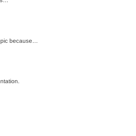
 is…
) topic because…
entation.