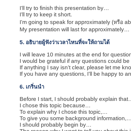
I’ll try to finish this presentation by…
I’ll try to keep it short.
I’m going to speak for approximately (หรือ 
My presentation will last for approximately…
5. อธิบายผู้ฟังว่าเวลาไหนที่จะให้ถามได้
I will leave 10 minutes at the end for questio
I would be grateful if any questions could be l
If anything I say isn’t clear, please let me kn
If you have any questions, I’ll be happy to 
6. เกริ่นนำ
Before I start, I should probably explain tha
I chose this topic because…
To explain why I chose this topic,…
To give you some background information,
I should probably begin by…