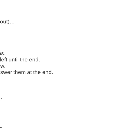
about)…
ns.
eft until the end.
ow.
answer them at the end.
t…
…