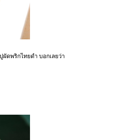
บปูผัดพริกไทยดำ บอกเลยว่า