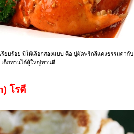
เรียบร้อย มีให้เลือกสองแบบ คือ ปูผัดพริกสีแดงธรรมดากั
เด็กทานได้ผู้ใหญ่ทานดี
an)
โรตี