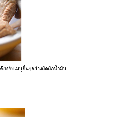
คียงกับเมนูอื่นๆอย่างผัดผักน้ำมัน