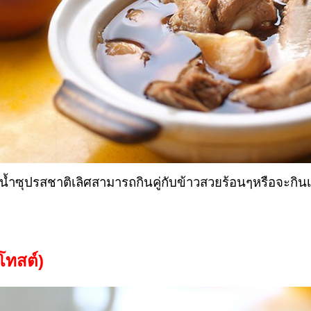
ี่จนน้ำซุปรสชาติเลิศสามารถกินคู่กับข้าวสวยร้อนๆหรือจะกินเ
โทสต์)