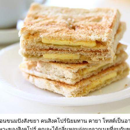
งเหมือนขนมปังสังขยา คนสิงคโปร์นิยมทาน คายา โทสต์เป็
ฉพาะของสิงคโปร์ คุณจะได้กลิ่นหอมอ่อนๆจากเนยที่อบกั