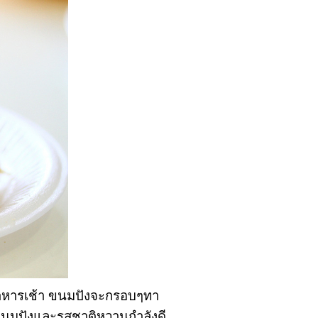
นอาหารเช้า ขนมปังจะกรอบๆทา
บขนมปังและรสชาติหวานกำลังดี