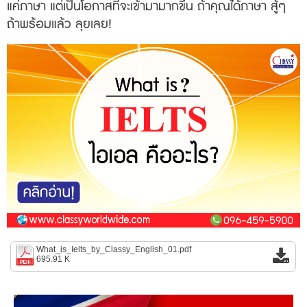
แค่ภาษา แต่เป็นโอกาสที่จะเข้ามามากขึ้น ถ้าคุณได้ภาษา สู้ๆ
ถ้าพร้อมแล้ว ลุยเลย!
What_is_Ielts_by_Classy_English_01.pdf
695.91 K