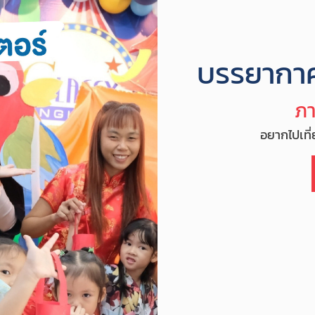
บรรยากา
ภ
อยากไปเที่