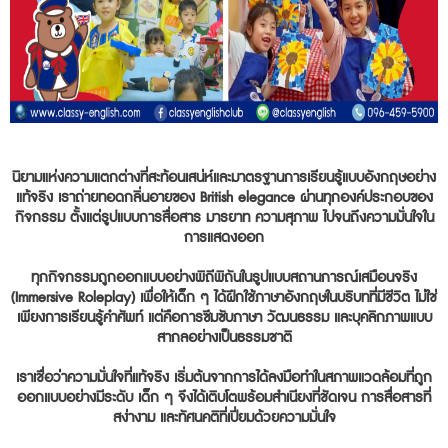
นิยามแห่งความแตกต่างที่สะท้อนเสน่ห์และมาตรฐานการเรียนรู้แบบอังกฤษอย่าง
แท้จริง เราถ่ายทอดกลิ่นอายของ British elegance ผ่านทุกองค์ประกอบของ
กิจกรรม ตั้งแต่รูปแบบการสื่อสาร มารยาท ความสุภาพ ไปจนถึงความมั่นใจใน
การแสดงออก
ทุกกิจกรรมถูกออกแบบอย่างพิถีพิถันในรูปแบบสถานการณ์เสมือนจริง
(Immersive Roleplay) เพื่อให้เด็ก ๆ ได้ฝึกใช้ภาษาอังกฤษในบริบทที่มีชีวิต ไม่ใช่
เพียงการเรียนรู้คำศัพท์ แต่คือการซึมซับภาษา วัฒนธรรม และบุคลิกภาพแบบ
สากลอย่างเป็นธรรมชาติ
เราเชื่อว่าความมั่นใจที่แท้จริง เริ่มต้นจากการได้ลงมือทำในสภาพแวดล้อมที่ถูก
ออกแบบอย่างมีระดับ เด็ก ๆ จึงได้เติบโตพร้อมสำเนียงที่ชัดเจน การสื่อสารที่
สง่างาม และทัศนคติที่เปี่ยมด้วยความมั่นใจ