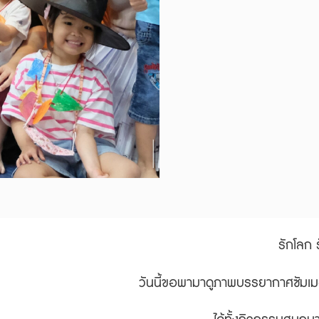
รักโลก ร
วันนี้ขอพามาดูภาพบรรยากาศซัมเมอ