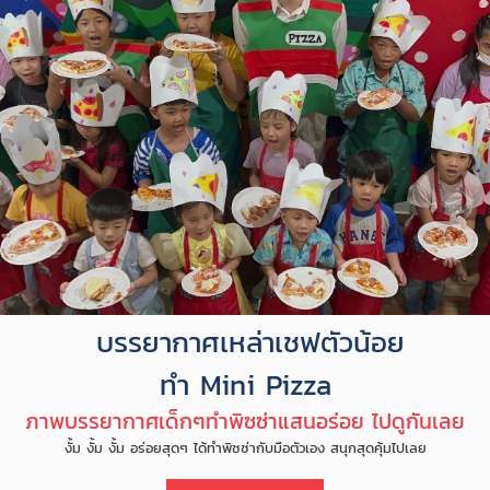
บรรยากาศเหล่าเชฟตัวน้อย
ทำ Mini Pizza
ภาพบรรยากาศเด็กๆทำพิซซ่าแสนอร่อย ไปดูกันเลย
งั้ม งั้ม งั้ม อร่อยสุดๆ ได้ทำพิซซ่ากับมือตัวเอง สนุกสุดคุ้มไปเลย