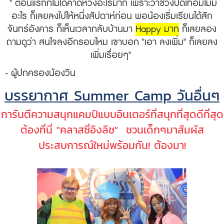
" ตอนแรกก็ไม่ได้คาดหวังอะไรมาก เพราะว่าช่วงปิดเทอมไม่มี
อะไร ก็เลยลงไปให้หนึ่งสัปดาห์ก่อน พอน้องเริ่มเรียนได้สัก
จันทร์อังคาร ก็เห็นเวลากลับบ้านมา
Happy มาก
ก็เลยลอง
ถามดูว่า สนใจลงอีกรอบไหม เขาบอก "เอา ลงเพิ่ม" ก็เลยลง
เพิ่มเรื่อยๆ
"
- ผู้ปกครองน้องวิน
บรรยากาศ Summer Camp วันอื่นๆ
การันตีความสนุกแคมป์แบบอินเตอร์ที่สนุกที่สุดดีที่สุด
ต้องที่นี่ "คลาสซี่อิงลิช" ชวนเด็กๆมาสัมผัส
ประสบการณ์ใหม่พร้อมกัน! ต้องมา!