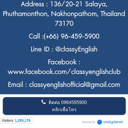
Address : 136/20-21 Salaya,
Phuthamonthon, Nakhonpathom, Thailand
73170
Call :
(+66) 96-459-5900
Line ID :
@classyEnglish
Facebook :
www.facebook.com/classyenglishclub
Email : classyenglishofficial@gmail.com
ติดต่อ
0964595900
คลิกเพื่อโทร
Visitors:
1,295,176