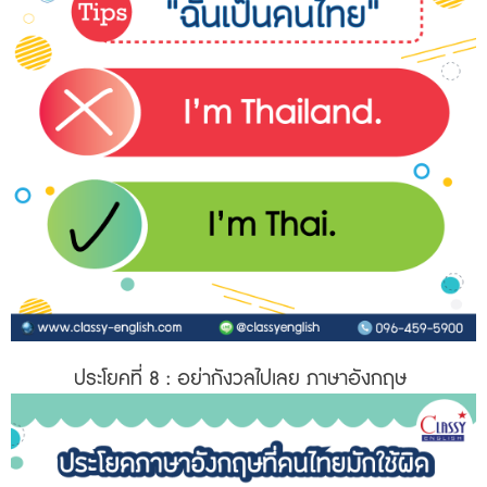
ประโยคที่ 8
: อย่ากังวลไปเลย ภาษาอังกฤษ