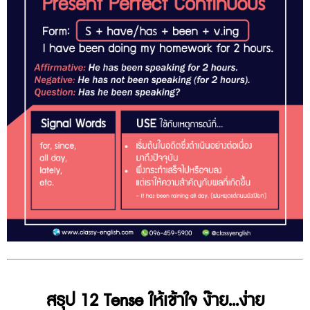
สรุป 12 Tense ให้เข้าใจ ง๊าย...ง่าย