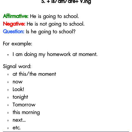
S. + is/am/are+ V.ing
Affirmative:
He is going to school.
Negative:
He is not
going to school
.
Question:
Is he
going to school
?
For example:
I am doing my homework at moment.
Signal word:
at this/the moment
now
Look!
tonight
Tomorrow
this morning
next...
etc.